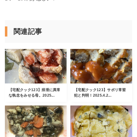
関連記事
【宅配クック123】排泄に異常
【宅配クック123】サボリ常習
な執念をみせる母。2025...
犯と判明！2025.4.2...