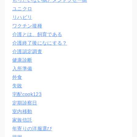
もったいない病とメンドクセー病
ユニクロ
リハビリ
ワクチン接種
介護とは、飼育である
介護終了後になにする？
介護認定調査
健康診断
入所準備
外食
失敗
宅配cook123
定期診察日
室内移動
家族信託
年寄りの洋服選び