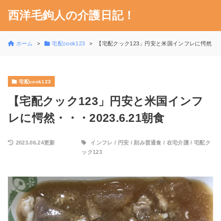
西洋毛鉤人の介護日記！
ホーム
宅配cook123
【宅配クック123」円安と米国インフレに愕然・・・2
宅配cook123
【宅配クック123」円安と米国インフ
レに愕然・・・2023.6.21朝食
2023.06.24更新
インフレ
/
円安
/
刻み普通食
/
在宅介護
/
宅配ク
ック123