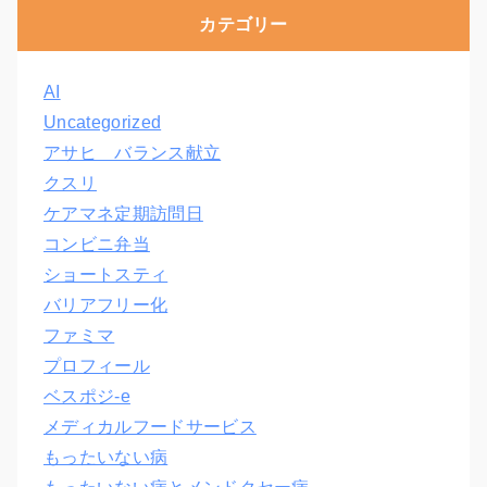
カテゴリー
AI
Uncategorized
アサヒ バランス献立
クスリ
ケアマネ定期訪問日
コンビニ弁当
ショートスティ
バリアフリー化
ファミマ
プロフィール
ベスポジ-e
メディカルフードサービス
もったいない病