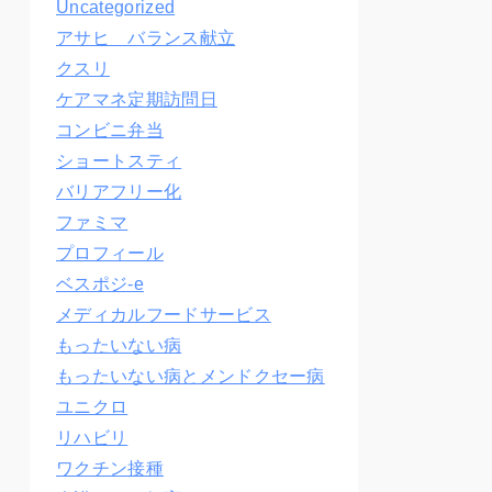
Uncategorized
アサヒ バランス献立
クスリ
ケアマネ定期訪問日
コンビニ弁当
ショートスティ
バリアフリー化
ファミマ
プロフィール
ベスポジ-e
メディカルフードサービス
もったいない病
もったいない病とメンドクセー病
ユニクロ
リハビリ
ワクチン接種