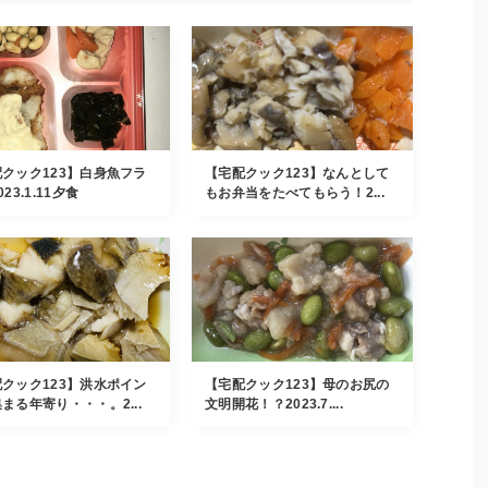
クック123】白身魚フラ
【宅配クック123】なんとして
23.1.11夕食
もお弁当をたべてもらう！2...
クック123】洪水ポイン
【宅配クック123】母のお尻の
まる年寄り・・・。2...
文明開花！？2023.7....