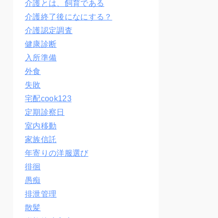
介護とは、飼育である
介護終了後になにする？
介護認定調査
健康診断
入所準備
外食
失敗
宅配cook123
定期診察日
室内移動
家族信託
年寄りの洋服選び
徘徊
愚痴
排泄管理
散髪