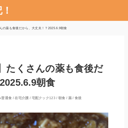
記！
んの薬も食後だから、大丈夫！？2025.6.9朝食
3】たくさんの薬も食後だ
25.6.9朝食
み普通食
/
在宅介護
/
宅配クック123
/
朝食
/
薬
/
食後