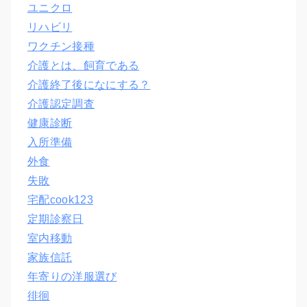
ユニクロ
リハビリ
ワクチン接種
介護とは、飼育である
介護終了後になにする？
介護認定調査
健康診断
入所準備
外食
失敗
宅配cook123
定期診察日
室内移動
家族信託
年寄りの洋服選び
徘徊