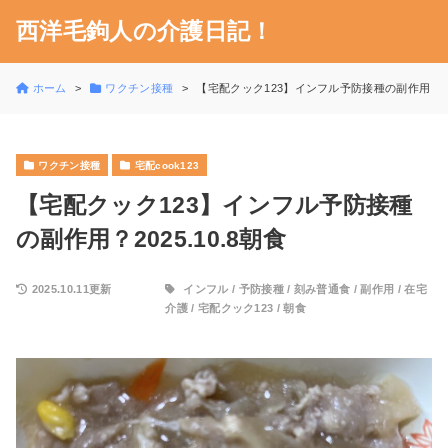
西洋毛鉤人の介護日記！
ホーム
ワクチン接種
【宅配クック123】インフル予防接種の副作用？202
ワクチン接種
宅配cook123
【宅配クック123】インフル予防接種
の副作用？2025.10.8朝食
2025.10.11更新
インフル
/
予防接種
/
刻み普通食
/
副作用
/
在宅
介護
/
宅配クック123
/
朝食