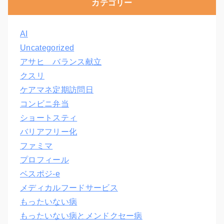
カテゴリー
AI
Uncategorized
アサヒ バランス献立
クスリ
ケアマネ定期訪問日
コンビニ弁当
ショートスティ
バリアフリー化
ファミマ
プロフィール
ベスポジ-e
メディカルフードサービス
もったいない病
もったいない病とメンドクセー病