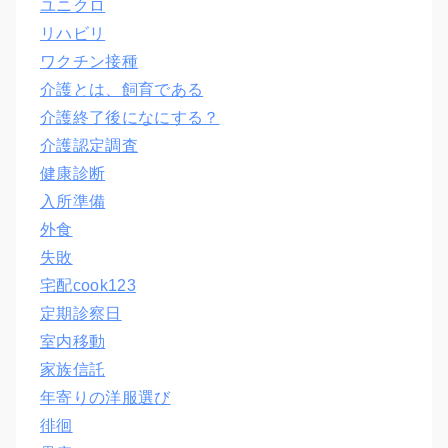
ユニクロ
リハビリ
ワクチン接種
介護とは、飼育である
介護終了後になにする？
介護認定調査
健康診断
入所準備
外食
失敗
宅配cook123
定期診察日
室内移動
家族信託
年寄りの洋服選び
徘徊