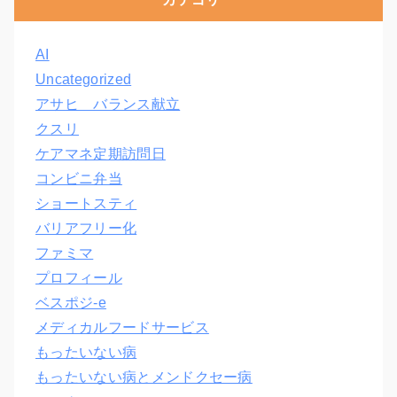
AI
Uncategorized
アサヒ バランス献立
クスリ
ケアマネ定期訪問日
コンビニ弁当
ショートスティ
バリアフリー化
ファミマ
プロフィール
ベスポジ-e
メディカルフードサービス
もったいない病
もったいない病とメンドクセー病