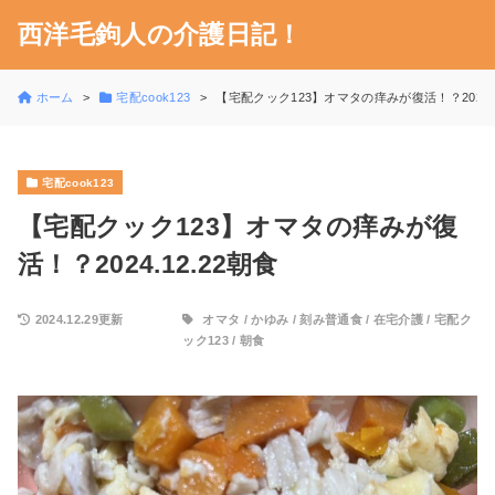
西洋毛鉤人の介護日記！
ホーム
宅配cook123
【宅配クック123】オマタの痒みが復活！？2024.1
宅配cook123
【宅配クック123】オマタの痒みが復
活！？2024.12.22朝食
2024.12.29更新
オマタ
/
かゆみ
/
刻み普通食
/
在宅介護
/
宅配ク
ック123
/
朝食