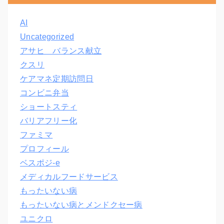
AI
Uncategorized
アサヒ バランス献立
クスリ
ケアマネ定期訪問日
コンビニ弁当
ショートスティ
バリアフリー化
ファミマ
プロフィール
ベスポジ-e
メディカルフードサービス
もったいない病
もったいない病とメンドクセー病
ユニクロ