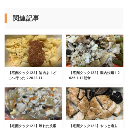
関連記事
【宅配クック123】諭吉よ！ど
【宅配クック123】脳内快晴！2
こへ行った？2023.11...
025.1.12朝食
【宅配クック123】壊れた洗濯
【宅配クック123】やっと過去