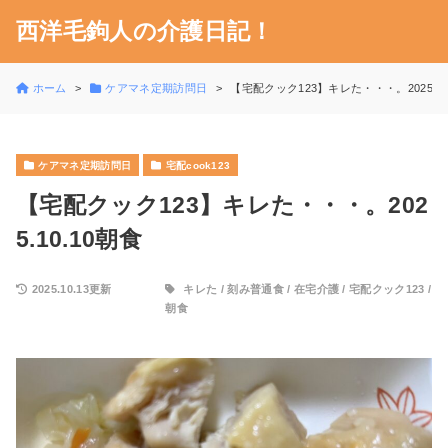
西洋毛鉤人の介護日記！
ホーム
ケアマネ定期訪問日
【宅配クック123】キレた・・・。2025.10
ケアマネ定期訪問日
宅配cook123
【宅配クック123】キレた・・・。202
5.10.10朝食
2025.10.13更新
キレた
/
刻み普通食
/
在宅介護
/
宅配クック123
/
朝食