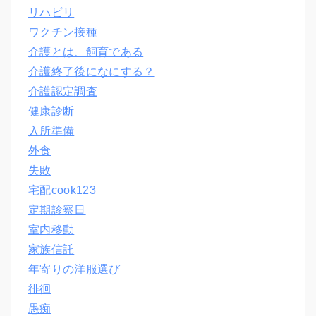
リハビリ
ワクチン接種
介護とは、飼育である
介護終了後になにする？
介護認定調査
健康診断
入所準備
外食
失敗
宅配cook123
定期診察日
室内移動
家族信託
年寄りの洋服選び
徘徊
愚痴