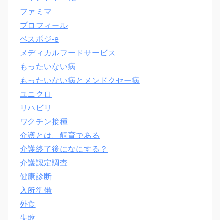
ファミマ
プロフィール
ベスポジ-e
メディカルフードサービス
もったいない病
もったいない病とメンドクセー病
ユニクロ
リハビリ
ワクチン接種
介護とは、飼育である
介護終了後になにする？
介護認定調査
健康診断
入所準備
外食
失敗