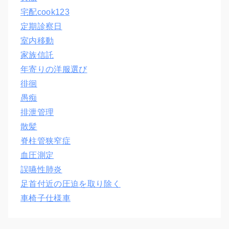
宅配cook123
定期診察日
室内移動
家族信託
年寄りの洋服選び
徘徊
愚痴
排泄管理
散髪
脊柱管狭窄症
血圧測定
誤嚥性肺炎
足首付近の圧迫を取り除く
車椅子仕様車