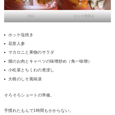
全体
ホッケ塩焼き
ホッケ塩焼き
花形人参
マカロニと果物のサラダ
畑のお肉とキャベツの味噌炒め（角一味噌）
小松菜とちくわの煮浸し
大根のしそ風味漬
そろそろショートの準備。
手慣れたもんで1時間もかからない。