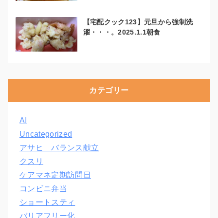
【宅配クック123】元旦から強制洗
濯・・・。2025.1.1朝食
カテゴリー
AI
Uncategorized
アサヒ バランス献立
クスリ
ケアマネ定期訪問日
コンビニ弁当
ショートスティ
バリアフリー化