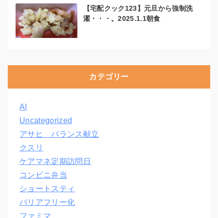
【宅配クック123】元旦から強制洗
濯・・・。2025.1.1朝食
カテゴリー
AI
Uncategorized
アサヒ バランス献立
クスリ
ケアマネ定期訪問日
コンビニ弁当
ショートスティ
バリアフリー化
ファミマ