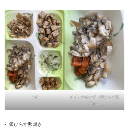
全体
メインのおかず（銀ひらす照
焼き）
銀ひらす照焼き