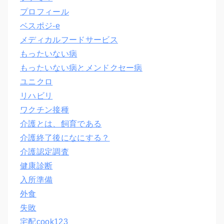
プロフィール
ベスポジ-e
メディカルフードサービス
もったいない病
もったいない病とメンドクセー病
ユニクロ
リハビリ
ワクチン接種
介護とは、飼育である
介護終了後になにする？
介護認定調査
健康診断
入所準備
外食
失敗
宅配cook123