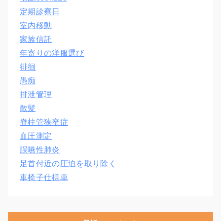
定期診察日
室内移動
家族信託
年寄りの洋服選び
徘徊
愚痴
排泄管理
散髪
脊柱管狭窄症
血圧測定
誤嚥性肺炎
足首付近の圧迫を取り除く
車椅子仕様車