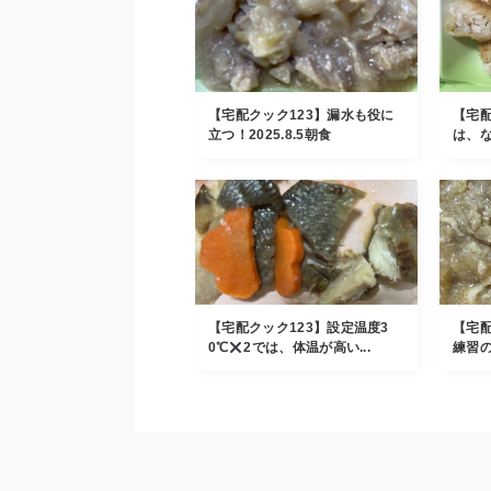
【宅配クック123】漏水も役に
【宅配
立つ！2025.8.5朝食
は、ない
【宅配クック123】設定温度3
【宅配
0℃
2では、体温が高い...
練習の