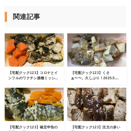
関連記事
【宅配クック123】コロナとイ
【宅配クック123】くさ
ンフルのワクチン接種ミッシ...
ぁ〜〜。久しぶり！2025.5....
【宅配クック123】確定申告の
【宅配クック123】注文の多い