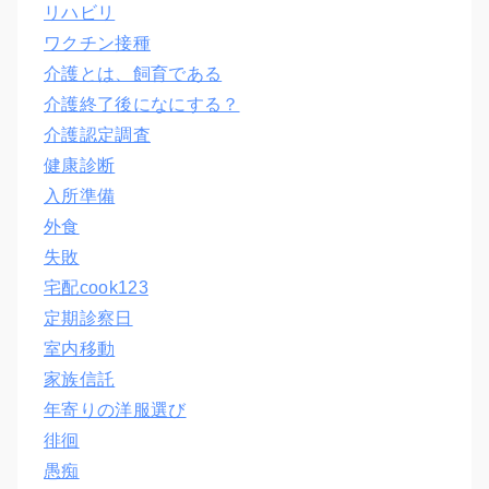
リハビリ
ワクチン接種
介護とは、飼育である
介護終了後になにする？
介護認定調査
健康診断
入所準備
外食
失敗
宅配cook123
定期診察日
室内移動
家族信託
年寄りの洋服選び
徘徊
愚痴