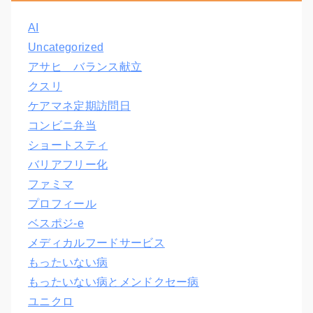
AI
Uncategorized
アサヒ バランス献立
クスリ
ケアマネ定期訪問日
コンビニ弁当
ショートスティ
バリアフリー化
ファミマ
プロフィール
ベスポジ-e
メディカルフードサービス
もったいない病
もったいない病とメンドクセー病
ユニクロ