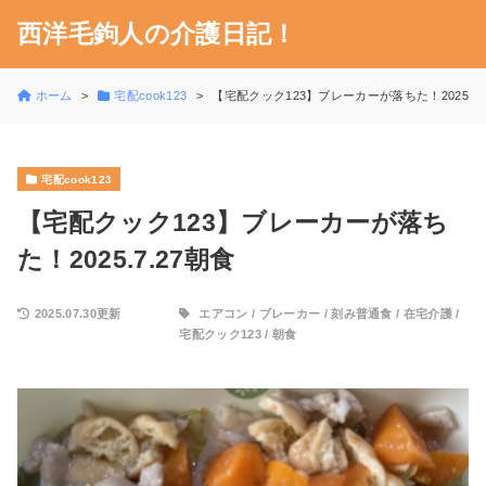
西洋毛鉤人の介護日記！
ホーム
宅配cook123
【宅配クック123】ブレーカーが落ちた！2025.7.
宅配cook123
【宅配クック123】ブレーカーが落ち
た！2025.7.27朝食
2025.07.30更新
エアコン
/
ブレーカー
/
刻み普通食
/
在宅介護
/
宅配クック123
/
朝食