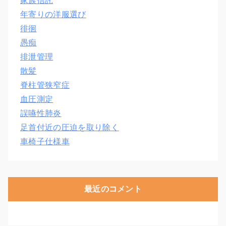
家族信託
年寄りの洋服選び
徘徊
愚痴
排泄管理
散髪
脊柱管狭窄症
血圧測定
誤嚥性肺炎
足首付近の圧迫を取り除く
車椅子仕様車
最近のコメント