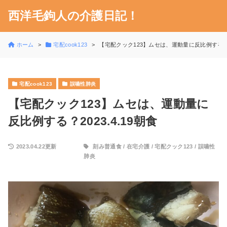
西洋毛鉤人の介護日記！
ホーム
宅配cook123
【宅配クック123】ムセは、運動量に反比例する？20
宅配cook123
誤嚥性肺炎
【宅配クック123】ムセは、運動量に
反比例する？2023.4.19朝食
2023.04.22更新
刻み普通食
/
在宅介護
/
宅配クック123
/
誤嚥性
肺炎