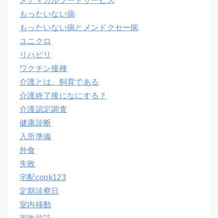
メディカルフードサービス
もったいない病
もったいない病とメンドクセー病
ユニクロ
リハビリ
ワクチン接種
介護とは、飼育である
介護終了後になにする？
介護認定調査
健康診断
入所準備
外食
失敗
宅配cook123
定期診察日
室内移動