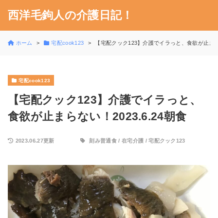
西洋毛鉤人の介護日記！
ホーム
宅配cook123
【宅配クック123】介護でイラっと、食欲が止まらない
宅配cook123
【宅配クック123】介護でイラっと、
食欲が止まらない！2023.6.24朝食
2023.06.27更新
刻み普通食
/
在宅介護
/
宅配クック123