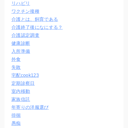
リハビリ
ワクチン接種
介護とは、飼育である
介護終了後になにする？
介護認定調査
健康診断
入所準備
外食
失敗
宅配cook123
定期診察日
室内移動
家族信託
年寄りの洋服選び
徘徊
愚痴