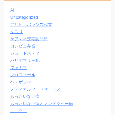
AI
Uncategorized
アサヒ バランス献立
クスリ
ケアマネ定期訪問日
コンビニ弁当
ショートスティ
バリアフリー化
ファミマ
プロフィール
ベスポジ-e
メディカルフードサービス
もったいない病
もったいない病とメンドクセー病
ユニクロ