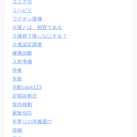
ユニクロ
リハビリ
ワクチン接種
介護とは、飼育である
介護終了後になにする？
介護認定調査
健康診断
入所準備
外食
失敗
宅配cook123
定期診察日
室内移動
家族信託
年寄りの洋服選び
徘徊