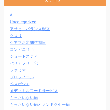
AI
Uncategorized
アサヒ バランス献立
クスリ
ケアマネ定期訪問日
コンビニ弁当
ショートスティ
バリアフリー化
ファミマ
プロフィール
ベスポジ-e
メディカルフードサービス
もったいない病
もったいない病とメンドクセー病