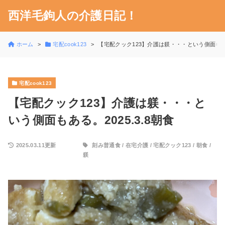
西洋毛鉤人の介護日記！
ホーム
宅配cook123
【宅配クック123】介護は躾・・・という側面もある。
宅配cook123
【宅配クック123】介護は躾・・・と
いう側面もある。2025.3.8朝食
2025.03.11更新
刻み普通食
/
在宅介護
/
宅配クック123
/
朝食
/
躾