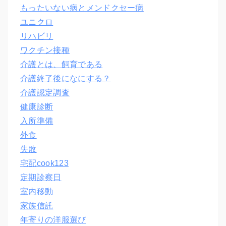
もったいない病とメンドクセー病
ユニクロ
リハビリ
ワクチン接種
介護とは、飼育である
介護終了後になにする？
介護認定調査
健康診断
入所準備
外食
失敗
宅配cook123
定期診察日
室内移動
家族信託
年寄りの洋服選び