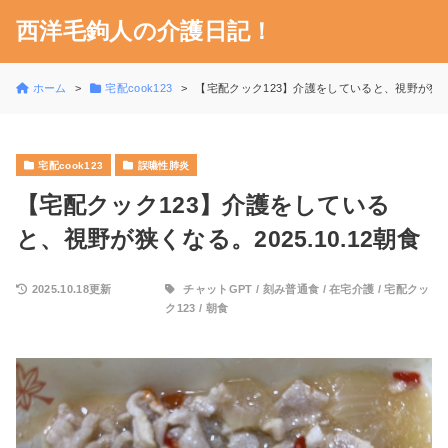
西洋毛鉤人の介護日記！
ホーム
宅配cook123
【宅配クック123】介護をしていると、視野が狭くなる
宅配cook123
誤嚥性肺炎
【宅配クック123】介護をしている
と、視野が狭くなる。2025.10.12朝食
2025.10.18更新
チャットGPT
/
刻み普通食
/
在宅介護
/
宅配クッ
ク123
/
朝食