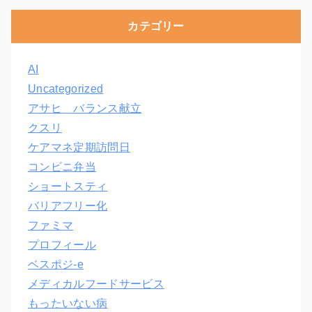
カテゴリー
AI
Uncategorized
アサヒ バランス献立
クスリ
ケアマネ定期訪問日
コンビニ弁当
ショートスティ
バリアフリー化
ファミマ
プロフィール
ベスポジ-e
メディカルフードサービス
もったいない病