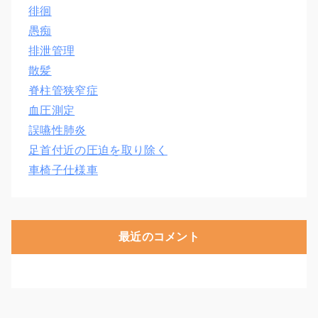
徘徊
愚痴
排泄管理
散髪
脊柱管狭窄症
血圧測定
誤嚥性肺炎
足首付近の圧迫を取り除く
車椅子仕様車
最近のコメント