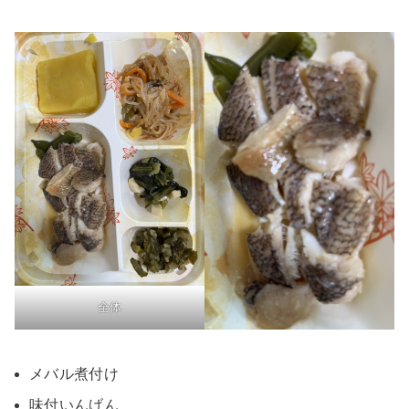
全体
メバル煮付け
味付いんげん