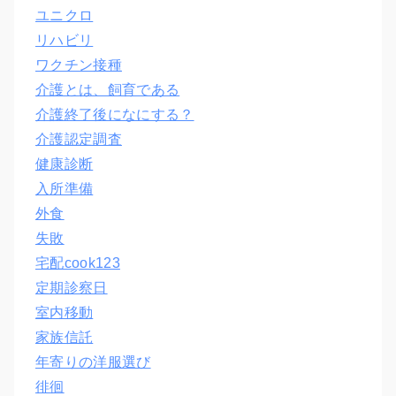
ユニクロ
リハビリ
ワクチン接種
介護とは、飼育である
介護終了後になにする？
介護認定調査
健康診断
入所準備
外食
失敗
宅配cook123
定期診察日
室内移動
家族信託
年寄りの洋服選び
徘徊