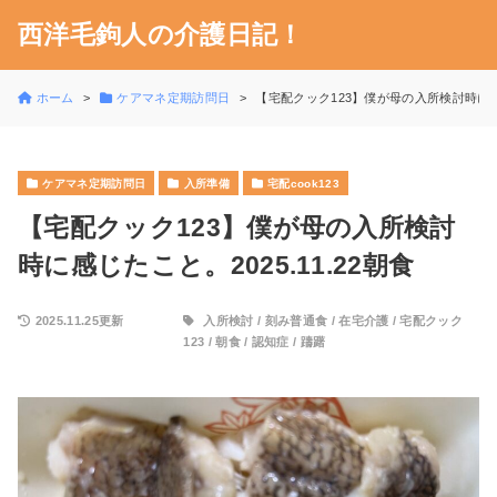
西洋毛鉤人の介護日記！
ホーム
ケアマネ定期訪問日
【宅配クック123】僕が母の入所検討時に感じた
ケアマネ定期訪問日
入所準備
宅配cook123
【宅配クック123】僕が母の入所検討
時に感じたこと。2025.11.22朝食
2025.11.25更新
入所検討
/
刻み普通食
/
在宅介護
/
宅配クック
123
/
朝食
/
認知症
/
躊躇