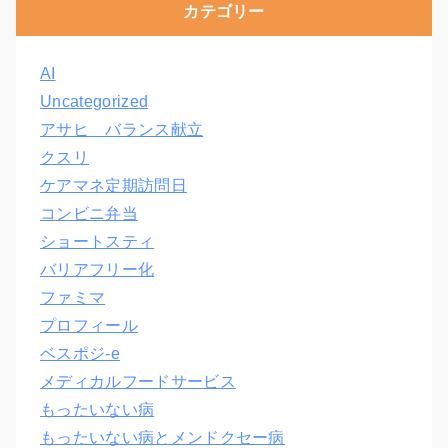
カテゴリー
AI
Uncategorized
アサヒ バランス献立
クスリ
ケアマネ定期訪問日
コンビニ弁当
ショートスティ
バリアフリー化
ファミマ
プロフィール
ベスポジ-e
メディカルフードサービス
もったいない病
もったいない病とメンドクセー病