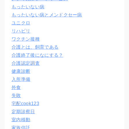
もったいない病
もったいない病とメンドクセー病
ユニクロ
リハビリ
ワクチン接種
介護とは、飼育である
介護終了後になにする？
介護認定調査
健康診断
入所準備
外食
失敗
宅配cook123
定期診察日
室内移動
家族信託