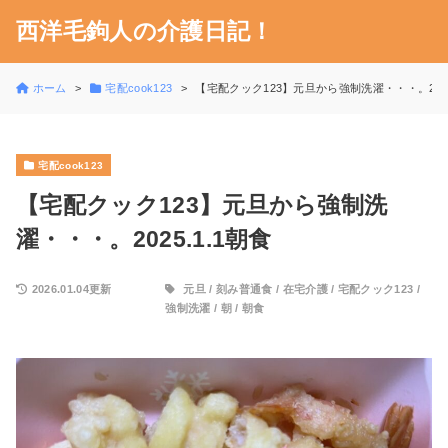
西洋毛鉤人の介護日記！
ホーム
宅配cook123
【宅配クック123】元旦から強制洗濯・・・。2025
宅配cook123
【宅配クック123】元旦から強制洗
濯・・・。2025.1.1朝食
2026.01.04更新
元旦
/
刻み普通食
/
在宅介護
/
宅配クック123
/
強制洗濯
/
朝
/
朝食