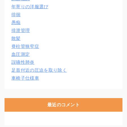
年寄りの洋服選び
徘徊
愚痴
排泄管理
散髪
脊柱管狭窄症
血圧測定
誤嚥性肺炎
足首付近の圧迫を取り除く
車椅子仕様車
最近のコメント