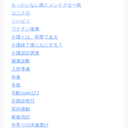
もったいない病とメンドクセー病
ユニクロ
リハビリ
ワクチン接種
介護とは、飼育である
介護終了後になにする？
介護認定調査
健康診断
入所準備
外食
失敗
宅配cook123
定期診察日
室内移動
家族信託
年寄りの洋服選び