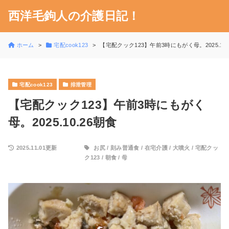
西洋毛鉤人の介護日記！
ホーム
宅配cook123
【宅配クック123】午前3時にもがく母。2025.10.
宅配cook123
排泄管理
【宅配クック123】午前3時にもがく
母。2025.10.26朝食
2025.11.01更新
お尻
/
刻み普通食
/
在宅介護
/
大噴火
/
宅配クッ
ク123
/
朝食
/
母