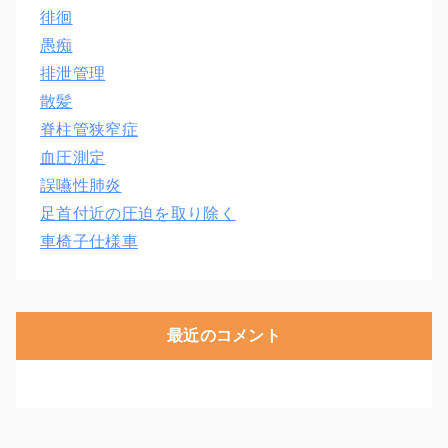
徘徊
愚痴
排泄管理
散髪
脊柱管狭窄症
血圧測定
誤嚥性肺炎
足首付近の圧迫を取り除く
車椅子仕様車
最近のコメント