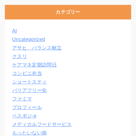
カテゴリー
AI
Uncategorized
アサヒ バランス献立
クスリ
ケアマネ定期訪問日
コンビニ弁当
ショートスティ
バリアフリー化
ファミマ
プロフィール
ベスポジ-e
メディカルフードサービス
もったいない病