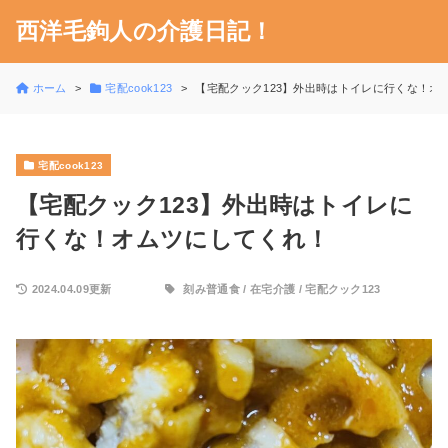
西洋毛鉤人の介護日記！
ホーム
宅配cook123
【宅配クック123】外出時はトイレに行くな！オ
宅配cook123
【宅配クック123】外出時はトイレに
行くな！オムツにしてくれ！
2024.04.09更新
刻み普通食
/
在宅介護
/
宅配クック123