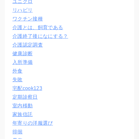
ユニクロ
リハビリ
ワクチン接種
介護とは、飼育である
介護終了後になにする？
介護認定調査
健康診断
入所準備
外食
失敗
宅配cook123
定期診察日
室内移動
家族信託
年寄りの洋服選び
徘徊