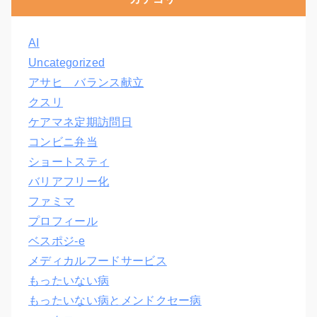
AI
Uncategorized
アサヒ バランス献立
クスリ
ケアマネ定期訪問日
コンビニ弁当
ショートスティ
バリアフリー化
ファミマ
プロフィール
ベスポジ-e
メディカルフードサービス
もったいない病
もったいない病とメンドクセー病