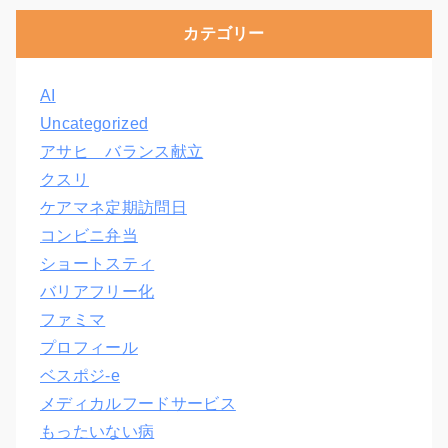
カテゴリー
AI
Uncategorized
アサヒ バランス献立
クスリ
ケアマネ定期訪問日
コンビニ弁当
ショートスティ
バリアフリー化
ファミマ
プロフィール
ベスポジ-e
メディカルフードサービス
もったいない病