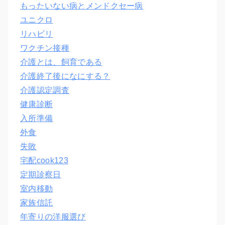
もったいない病とメンドクセー病
ユニクロ
リハビリ
ワクチン接種
介護とは、飼育である
介護終了後になにする？
介護認定調査
健康診断
入所準備
外食
失敗
宅配cook123
定期診察日
室内移動
家族信託
年寄りの洋服選び