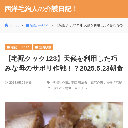
西洋毛鉤人の介護日記！
ホーム
宅配cook123
【宅配クック123】天候を利用した巧みな母のサボリ作
宅配cook123
室内移動
【宅配クック123】天候を利用した巧
みな母のサボリ作戦！？2025.5.23朝食
2025.05.26更新
サボリ作戦
/
刻み普通食
/
在宅介護
/
天候
/
宅配
クック123
/
朝食
/
自主トレ