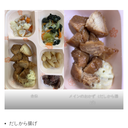
全体
メインのおかず（だしから揚
げ）
だしから揚げ