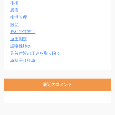
徘徊
愚痴
排泄管理
散髪
脊柱管狭窄症
血圧測定
誤嚥性肺炎
足首付近の圧迫を取り除く
車椅子仕様車
最近のコメント