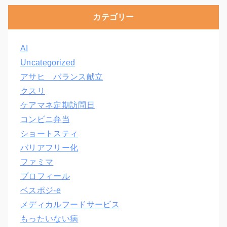
カテゴリー
AI
Uncategorized
アサヒ バランス献立
クスリ
ケアマネ定期訪問日
コンビニ弁当
ショートスティ
バリアフリー化
ファミマ
プロフィール
ベスポジ-e
メディカルフードサービス
もったいない病