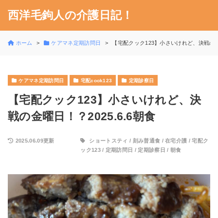
西洋毛鉤人の介護日記！
ホーム
ケアマネ定期訪問日
【宅配クック123】小さいけれど、決戦の金曜
ケアマネ定期訪問日
宅配cook123
定期診察日
【宅配クック123】小さいけれど、決
戦の金曜日！？2025.6.6朝食
2025.06.09更新
ショートスティ
/
刻み普通食
/
在宅介護
/
宅配ク
ック123
/
定期訪問日
/
定期診察日
/
朝食