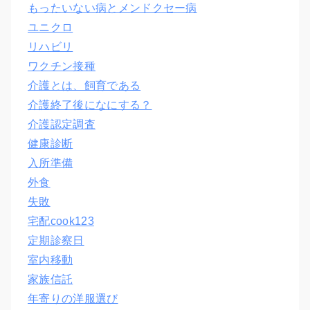
もったいない病とメンドクセー病
ユニクロ
リハビリ
ワクチン接種
介護とは、飼育である
介護終了後になにする？
介護認定調査
健康診断
入所準備
外食
失敗
宅配cook123
定期診察日
室内移動
家族信託
年寄りの洋服選び