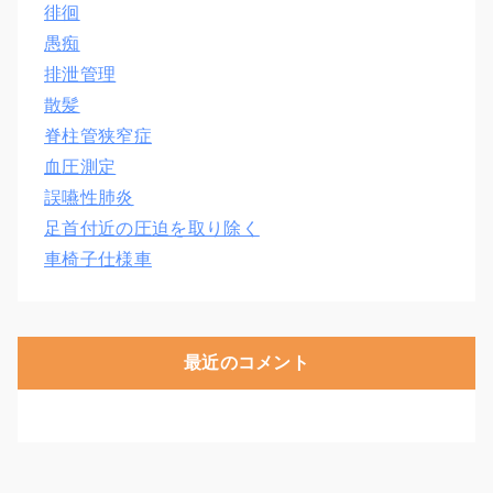
徘徊
愚痴
排泄管理
散髪
脊柱管狭窄症
血圧測定
誤嚥性肺炎
足首付近の圧迫を取り除く
車椅子仕様車
最近のコメント