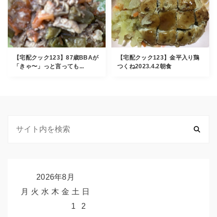
【宅配クック123】87歳BBAが
【宅配クック123】金平入り鶏
「きゃ〜」っと言っても...
つくね2023.4.2朝食
2026年8月
月
火
水
木
金
土
日
1
2