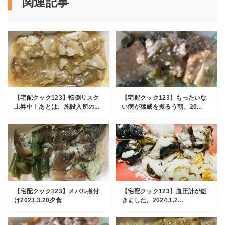
関連記事
【宅配クック123】転倒リスク
【宅配クック123】もったいな
上昇中！あとは、施設入所の...
い病が猛威を振るう朝。20...
【宅配クック123】メバル煮付
【宅配クック123】血圧計が逝
け2023.3.20夕食
きました。2024.1.2...