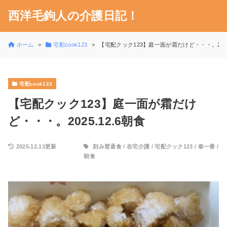
西洋毛鉤人の介護日記！
ホーム
宅配cook123
【宅配クック123】庭一面が霜だけど・・・。2025.
宅配cook123
【宅配クック123】庭一面が霜だけ
ど・・・。2025.12.6朝食
2025.12.13更新
刻み普通食
/
在宅介護
/
宅配クック123
/
春一番
/
朝食