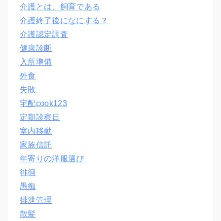
介護とは、飼育である
介護終了後になにする？
介護認定調査
健康診断
入所準備
外食
失敗
宅配cook123
定期診察日
室内移動
家族信託
年寄りの洋服選び
徘徊
愚痴
排泄管理
散髪