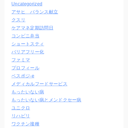
Uncategorized
アサヒ バランス献立
クスリ
ケアマネ定期訪問日
コンビニ弁当
ショートスティ
バリアフリー化
ファミマ
プロフィール
ベスポジ-e
メディカルフードサービス
もったいない病
もったいない病とメンドクセー病
ユニクロ
リハビリ
ワクチン接種