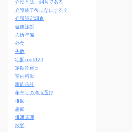
介護とは、飼育である
介護終了後になにする？
介護認定調査
健康診断
入所準備
外食
失敗
宅配cook123
定期診察日
室内移動
家族信託
年寄りの洋服選び
徘徊
愚痴
排泄管理
散髪