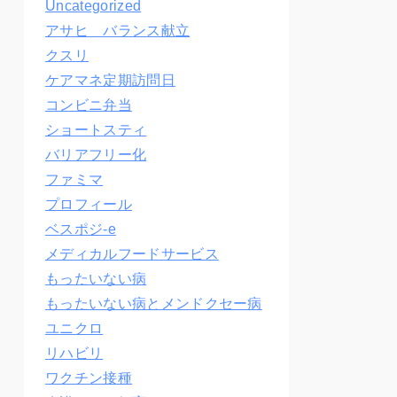
Uncategorized
アサヒ バランス献立
クスリ
ケアマネ定期訪問日
コンビニ弁当
ショートスティ
バリアフリー化
ファミマ
プロフィール
ベスポジ-e
メディカルフードサービス
もったいない病
もったいない病とメンドクセー病
ユニクロ
リハビリ
ワクチン接種