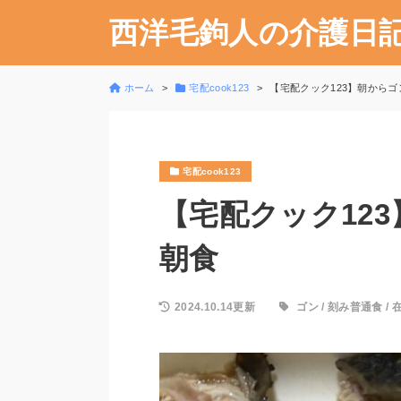
西洋毛鉤人の介護日
ホーム
宅配cook123
【宅配クック123】朝からゴン！
宅配cook123
【宅配クック123】
朝食
2024.10.14更新
ゴン
/
刻み普通食
/