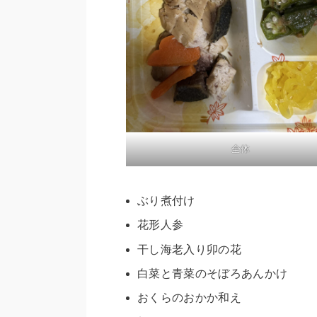
全体
ぶり煮付け
花形人参
干し海老入り卯の花
白菜と青菜のそぼろあんかけ
おくらのおかか和え