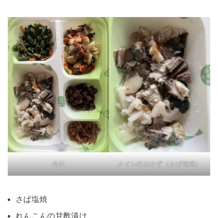
全体
メインのおかず（さば塩焼）
さば塩焼
れんこんの甘酢漬け