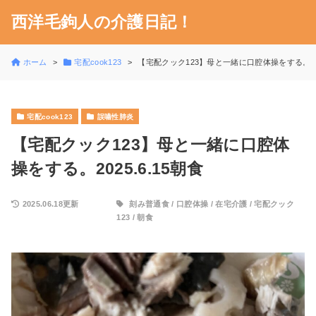
西洋毛鉤人の介護日記！
ホーム
宅配cook123
【宅配クック123】母と一緒に口腔体操をする。202
宅配cook123
誤嚥性肺炎
【宅配クック123】母と一緒に口腔体
操をする。2025.6.15朝食
2025.06.18更新
刻み普通食
/
口腔体操
/
在宅介護
/
宅配クック
123
/
朝食