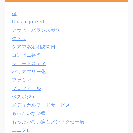
AI
Uncategorized
アサヒ バランス献立
クスリ
ケアマネ定期訪問日
コンビニ弁当
ショートスティ
バリアフリー化
ファミマ
プロフィール
ベスポジ-e
メディカルフードサービス
もったいない病
もったいない病とメンドクセー病
ユニクロ