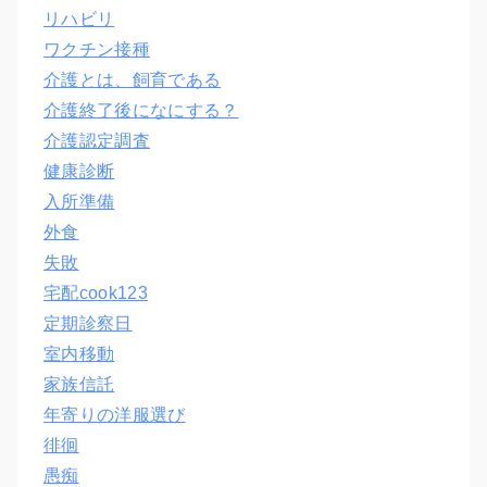
リハビリ
ワクチン接種
介護とは、飼育である
介護終了後になにする？
介護認定調査
健康診断
入所準備
外食
失敗
宅配cook123
定期診察日
室内移動
家族信託
年寄りの洋服選び
徘徊
愚痴