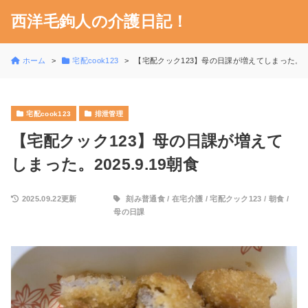
西洋毛鉤人の介護日記！
ホーム
宅配cook123
【宅配クック123】母の日課が増えてしまった。202
宅配cook123
排泄管理
【宅配クック123】母の日課が増えて
しまった。2025.9.19朝食
2025.09.22更新
刻み普通食
/
在宅介護
/
宅配クック123
/
朝食
/
母の日課