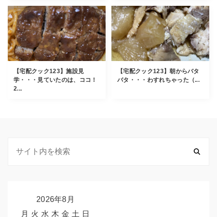
【宅配クック123】施設見
【宅配クック123】朝からバタ
学・・・見ていたのは、ココ！
バタ・・・わすれちゃった（...
2...
2026年8月
月
火
水
木
金
土
日