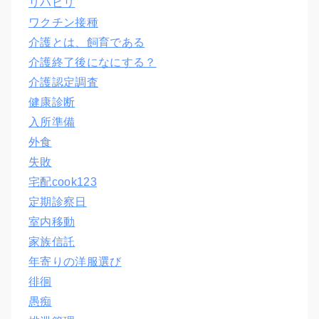
リハビリ
ワクチン接種
介護とは、飼育である
介護終了後になにする？
介護認定調査
健康診断
入所準備
外食
失敗
宅配cook123
定期診察日
室内移動
家族信託
年寄りの洋服選び
徘徊
愚痴