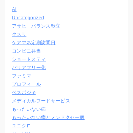
AI
Uncategorized
アサヒ バランス献立
クスリ
ケアマネ定期訪問日
コンビニ弁当
ショートスティ
バリアフリー化
ファミマ
プロフィール
ベスポジ-e
メディカルフードサービス
もったいない病
もったいない病とメンドクセー病
ユニクロ