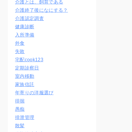
介護とは、飼育である
介護終了後になにする？
介護認定調査
健康診断
入所準備
外食
失敗
宅配cook123
定期診察日
室内移動
家族信託
年寄りの洋服選び
徘徊
愚痴
排泄管理
散髪