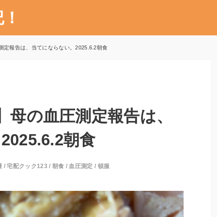
記！
定報告は、当てにならない。2025.6.2朝食
3】母の血圧測定報告は、
25.6.2朝食
護
/
宅配クック123
/
朝食
/
血圧測定
/
頓服