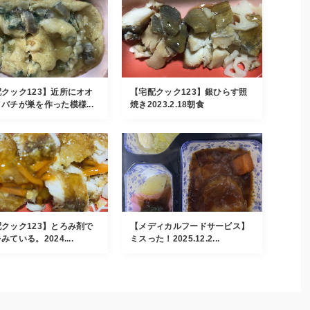
クック123】近所にオオ
【宅配クック123】銀ひらす照
バチが巣を作った模様...
焼き2023.2.18朝食
クック123】とろみ剤で
【メディカルフードサービス】
みている。2024....
ミスった！2025.12.2...