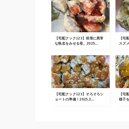
【宅配クック123】排泄に異常
【宅配
な執念をみせる母。2025...
スズメ
【宅配クック123】そろそろシ
【宅配
ョートの準備！2025.2...
様子を