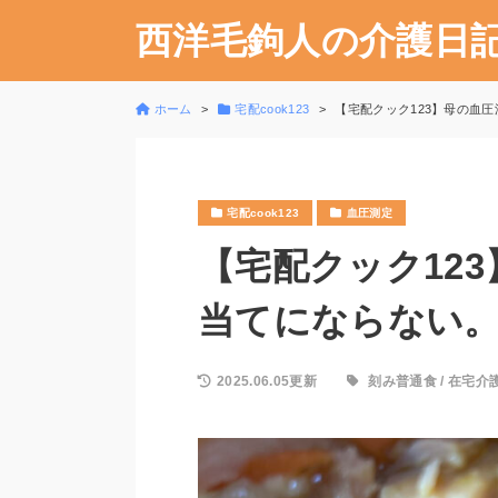
西洋毛鉤人の介護日
ホーム
宅配cook123
【宅配クック123】母の血圧測
宅配cook123
血圧測定
【宅配クック12
当てにならない。20
2025.06.05更新
刻み普通食
/
在宅介