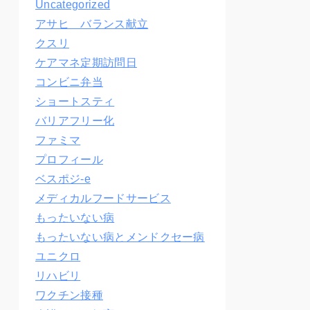
Uncategorized
アサヒ バランス献立
クスリ
ケアマネ定期訪問日
コンビニ弁当
ショートスティ
バリアフリー化
ファミマ
プロフィール
ベスポジ-e
メディカルフードサービス
もったいない病
もったいない病とメンドクセー病
ユニクロ
リハビリ
ワクチン接種