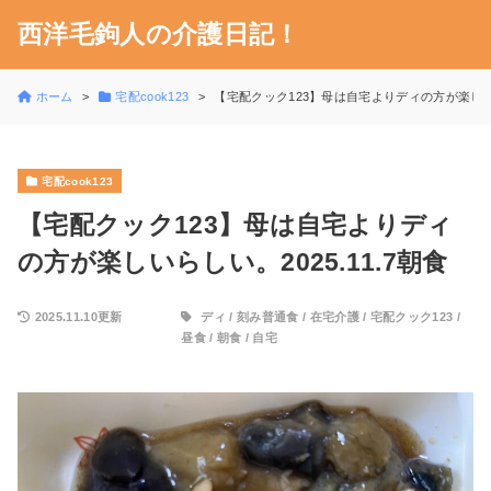
西洋毛鉤人の介護日記！
ホーム
宅配cook123
【宅配クック123】母は自宅よりディの方が楽しいらし
宅配cook123
【宅配クック123】母は自宅よりディ
の方が楽しいらしい。2025.11.7朝食
2025.11.10更新
ディ
/
刻み普通食
/
在宅介護
/
宅配クック123
/
昼食
/
朝食
/
自宅