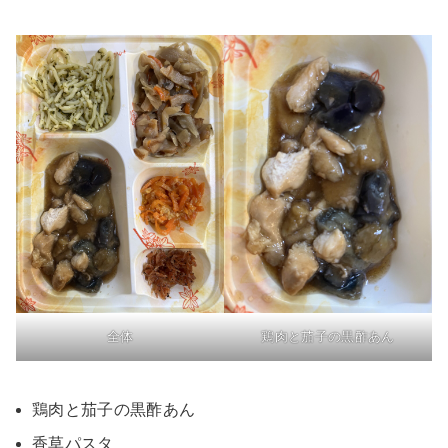
全体
鶏肉と茄子の黒酢あん
鶏肉と茄子の黒酢あん
香草パスタ