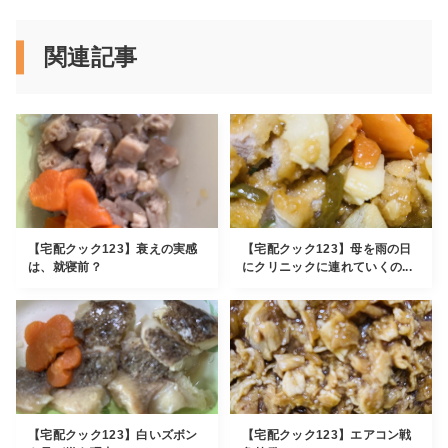
関連記事
【宅配クック123】衰えの実感
【宅配クック123】母を雨の日
は、就寝前？
にクリニックに連れていくの...
【宅配クック123】白いズボン
【宅配クック123】エアコン戦