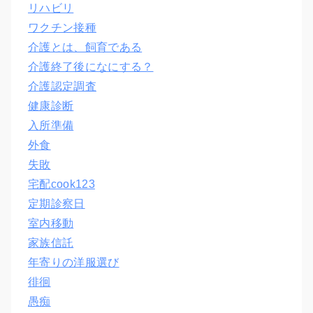
リハビリ
ワクチン接種
介護とは、飼育である
介護終了後になにする？
介護認定調査
健康診断
入所準備
外食
失敗
宅配cook123
定期診察日
室内移動
家族信託
年寄りの洋服選び
徘徊
愚痴