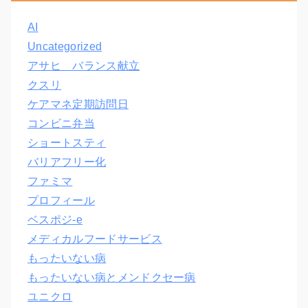
AI
Uncategorized
アサヒ バランス献立
クスリ
ケアマネ定期訪問日
コンビニ弁当
ショートスティ
バリアフリー化
ファミマ
プロフィール
ベスポジ-e
メディカルフードサービス
もったいない病
もったいない病とメンドクセー病
ユニクロ