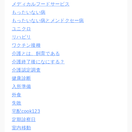
メディカルフードサービス
もったいない病
もったいない病とメンドクセー病
ユニクロ
リハビリ
ワクチン接種
介護とは、飼育である
介護終了後になにする？
介護認定調査
健康診断
入所準備
外食
失敗
宅配cook123
定期診察日
室内移動