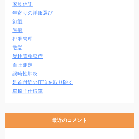
家族信託
年寄りの洋服選び
徘徊
愚痴
排泄管理
散髪
脊柱管狭窄症
血圧測定
誤嚥性肺炎
足首付近の圧迫を取り除く
車椅子仕様車
最近のコメント