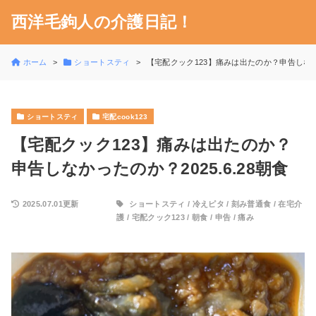
西洋毛鉤人の介護日記！
ホーム
ショートスティ
【宅配クック123】痛みは出たのか？申告しなかっ
ショートスティ
宅配cook123
【宅配クック123】痛みは出たのか？
申告しなかったのか？2025.6.28朝食
2025.07.01更新
ショートスティ
/
冷えピタ
/
刻み普通食
/
在宅介
護
/
宅配クック123
/
朝食
/
申告
/
痛み