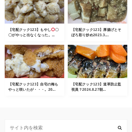
【宅配クック123】もやし
〇
【宅配クック123】厚揚げとそ
〇がやっと出なくなった。...
ぼろ彩り炒め2023.3....
【宅配クック123】自宅の梅も
【宅配クック123】道草防止監
やっと咲いたが・・・。20...
視員？2024.8.27朝...