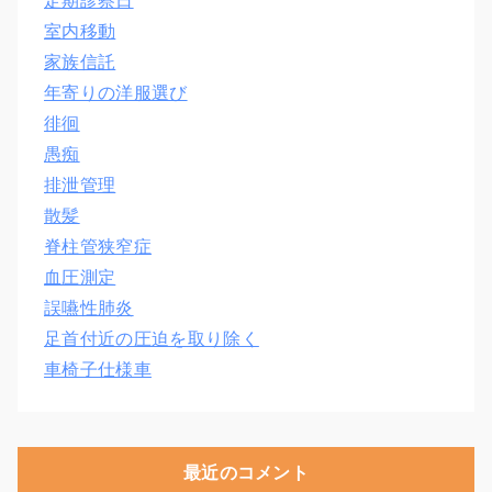
定期診察日
室内移動
家族信託
年寄りの洋服選び
徘徊
愚痴
排泄管理
散髪
脊柱管狭窄症
血圧測定
誤嚥性肺炎
足首付近の圧迫を取り除く
車椅子仕様車
最近のコメント