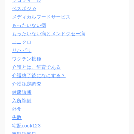
プロフィール
ベスポジ-e
メディカルフードサービス
もったいない病
もったいない病とメンドクセー病
ユニクロ
リハビリ
ワクチン接種
介護とは、飼育である
介護終了後になにする？
介護認定調査
健康診断
入所準備
外食
失敗
宅配cook123