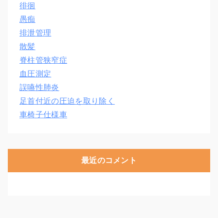
徘徊
愚痴
排泄管理
散髪
脊柱管狭窄症
血圧測定
誤嚥性肺炎
足首付近の圧迫を取り除く
車椅子仕様車
最近のコメント