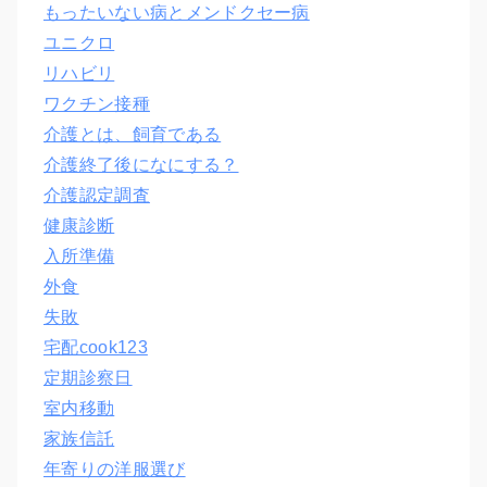
もったいない病とメンドクセー病
ユニクロ
リハビリ
ワクチン接種
介護とは、飼育である
介護終了後になにする？
介護認定調査
健康診断
入所準備
外食
失敗
宅配cook123
定期診察日
室内移動
家族信託
年寄りの洋服選び