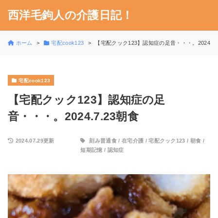
西洋毛鉤人の介護日記！
ホーム
宅配cook123
【宅配クック123】認知症の足音・・・。2024.7.
宅配cook123
【宅配クック123】認知症の足
音・・・。2024.7.23朝食
2024.07.29更新
刻み普通食
/
在宅介護
/
宅配クック123
/
朝食
/
短期記憶
/
認知症