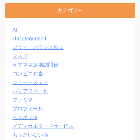
カテゴリー
AI
Uncategorized
アサヒ バランス献立
クスリ
ケアマネ定期訪問日
コンビニ弁当
ショートスティ
バリアフリー化
ファミマ
プロフィール
ベスポジ-e
メディカルフードサービス
もったいない病