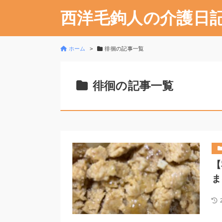
西洋毛鉤人の介護日
ホーム
徘徊の記事一覧
徘徊の記事一覧
【
ま