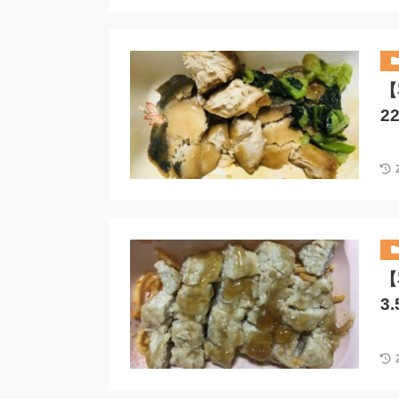
【
2
【
3