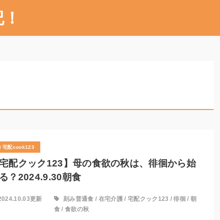
記！
宅配cook123
宅配クック123】母の食欲の秋は、徘徊から始
る？2024.9.30朝食
2024.10.03更新
刻み普通食
/
在宅介護
/
宅配クック123
/
徘徊
/
朝
食
/
食欲の秋