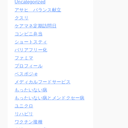
Uncategorized
アサヒ バランス献立
クスリ
ケアマネ定期訪問日
コンビニ弁当
ショートスティ
バリアフリー化
ファミマ
プロフィール
ベスポジ-e
メディカルフードサービス
もったいない病
もったいない病とメンドクセー病
ユニクロ
リハビリ
ワクチン接種