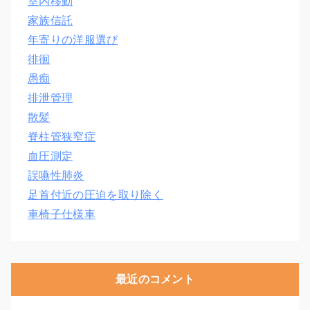
室内移動
家族信託
年寄りの洋服選び
徘徊
愚痴
排泄管理
散髪
脊柱管狭窄症
血圧測定
誤嚥性肺炎
足首付近の圧迫を取り除く
車椅子仕様車
最近のコメント