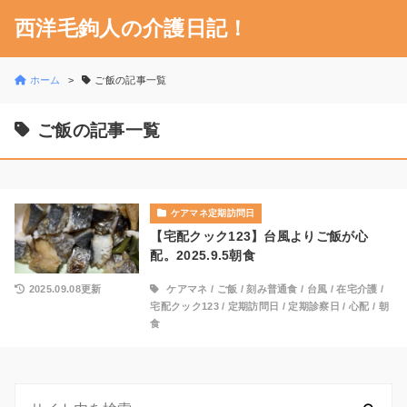
西洋毛鉤人の介護日記！
ホーム
ご飯の記事一覧
ご飯の記事一覧
ケアマネ定期訪問日
【宅配クック123】台風よりご飯が心
配。2025.9.5朝食
2025.09.08更新
ケアマネ
/
ご飯
/
刻み普通食
/
台風
/
在宅介護
/
宅配クック123
/
定期訪問日
/
定期診察日
/
心配
/
朝
食