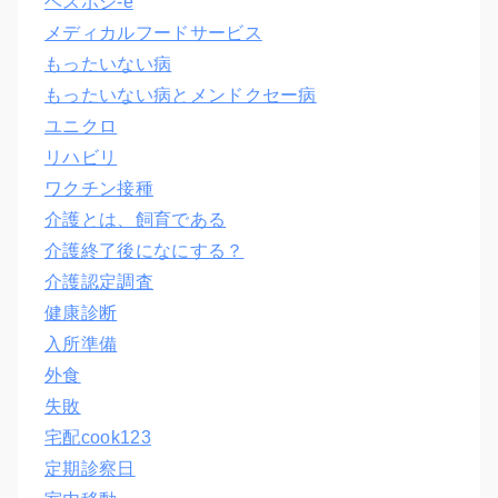
ベスポジ-e
メディカルフードサービス
もったいない病
もったいない病とメンドクセー病
ユニクロ
リハビリ
ワクチン接種
介護とは、飼育である
介護終了後になにする？
介護認定調査
健康診断
入所準備
外食
失敗
宅配cook123
定期診察日