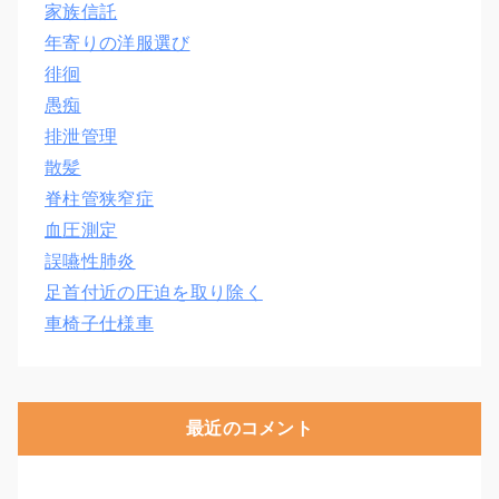
家族信託
年寄りの洋服選び
徘徊
愚痴
排泄管理
散髪
脊柱管狭窄症
血圧測定
誤嚥性肺炎
足首付近の圧迫を取り除く
車椅子仕様車
最近のコメント