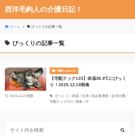
西洋毛鉤人の介護日記！
ホーム
びっくりの記事一覧
びっくりの記事一覧
宅配cook123
【宅配クック123】体温36.9℃にびっく
り！2025.12.18朝食
2025.12.21更新
びっくり
/
体温
/
兄弟
/
刻み普通食
/
在宅介護
/
宅配クック123
/
朝食
/
汗