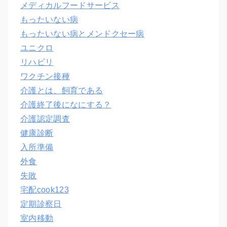
メディカルフードサービス
もったいない病
もったいない病とメンドクセー病
ユニクロ
リハビリ
ワクチン接種
介護とは、飼育である
介護終了後になにする？
介護認定調査
健康診断
入所準備
外食
失敗
宅配cook123
定期診察日
室内移動