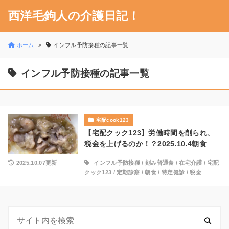
西洋毛鉤人の介護日記！
ホーム
インフル予防接種の記事一覧
インフル予防接種の記事一覧
宅配cook123
【宅配クック123】労働時間を削られ、
税金を上げるのか！？2025.10.4朝食
2025.10.07更新
インフル予防接種
/
刻み普通食
/
在宅介護
/
宅配
クック123
/
定期診察
/
朝食
/
特定健診
/
税金