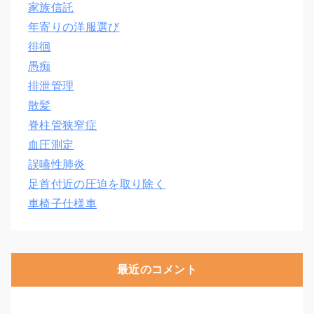
家族信託
年寄りの洋服選び
徘徊
愚痴
排泄管理
散髪
脊柱管狭窄症
血圧測定
誤嚥性肺炎
足首付近の圧迫を取り除く
車椅子仕様車
最近のコメント