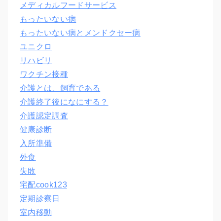
メディカルフードサービス
もったいない病
もったいない病とメンドクセー病
ユニクロ
リハビリ
ワクチン接種
介護とは、飼育である
介護終了後になにする？
介護認定調査
健康診断
入所準備
外食
失敗
宅配cook123
定期診察日
室内移動