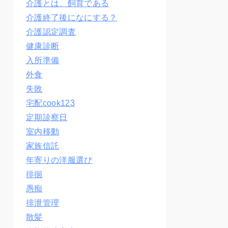
介護とは、飼育である
介護終了後になにする？
介護認定調査
健康診断
入所準備
外食
失敗
宅配cook123
定期診察日
室内移動
家族信託
年寄りの洋服選び
徘徊
愚痴
排泄管理
散髪