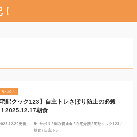
記！
リハビリ
宅配クック123】自主トレさぼり防止の必殺
！2025.12.17朝食
2025.12.20更新
サボリ
/
刻み普通食
/
在宅介護
/
宅配クック123
/
朝食
/
自主トレ