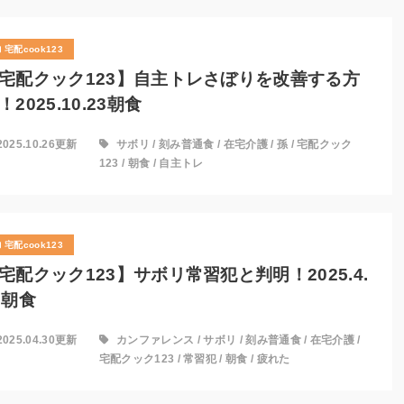
宅配cook123
宅配クック123】自主トレさぼりを改善する方
！2025.10.23朝食
2025.10.26更新
サボリ
/
刻み普通食
/
在宅介護
/
孫
/
宅配クック
123
/
朝食
/
自主トレ
宅配cook123
宅配クック123】サボリ常習犯と判明！2025.4.
7朝食
2025.04.30更新
カンファレンス
/
サボリ
/
刻み普通食
/
在宅介護
/
宅配クック123
/
常習犯
/
朝食
/
疲れた