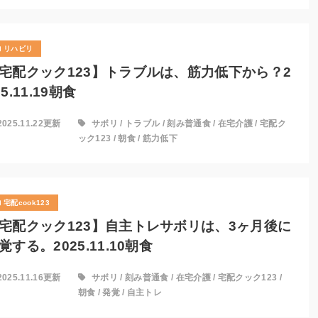
リハビリ
宅配クック123】トラブルは、筋力低下から？2
25.11.19朝食
2025.11.22更新
サボリ
/
トラブル
/
刻み普通食
/
在宅介護
/
宅配ク
ック123
/
朝食
/
筋力低下
宅配cook123
宅配クック123】自主トレサボリは、3ヶ月後に
覚する。2025.11.10朝食
2025.11.16更新
サボリ
/
刻み普通食
/
在宅介護
/
宅配クック123
/
朝食
/
発覚
/
自主トレ