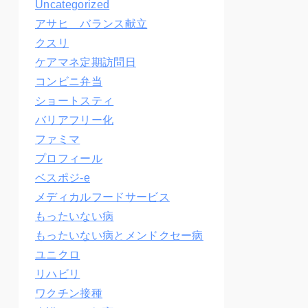
Uncategorized
アサヒ バランス献立
クスリ
ケアマネ定期訪問日
コンビニ弁当
ショートスティ
バリアフリー化
ファミマ
プロフィール
ベスポジ-e
メディカルフードサービス
もったいない病
もったいない病とメンドクセー病
ユニクロ
リハビリ
ワクチン接種