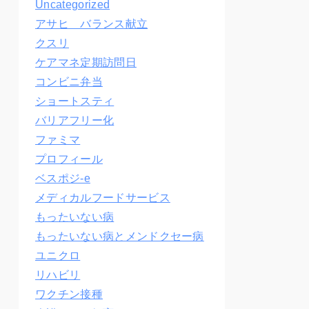
Uncategorized
アサヒ バランス献立
クスリ
ケアマネ定期訪問日
コンビニ弁当
ショートスティ
バリアフリー化
ファミマ
プロフィール
ベスポジ-e
メディカルフードサービス
もったいない病
もったいない病とメンドクセー病
ユニクロ
リハビリ
ワクチン接種