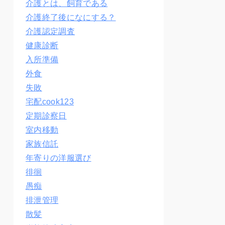
介護とは、飼育である
介護終了後になにする？
介護認定調査
健康診断
入所準備
外食
失敗
宅配cook123
定期診察日
室内移動
家族信託
年寄りの洋服選び
徘徊
愚痴
排泄管理
散髪