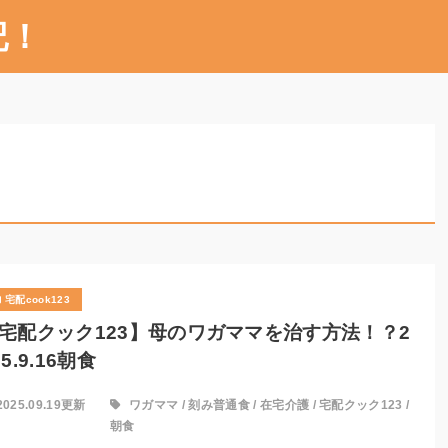
記！
宅配cook123
宅配クック123】母のワガママを治す方法！？2
25.9.16朝食
2025.09.19更新
ワガママ
/
刻み普通食
/
在宅介護
/
宅配クック123
/
朝食