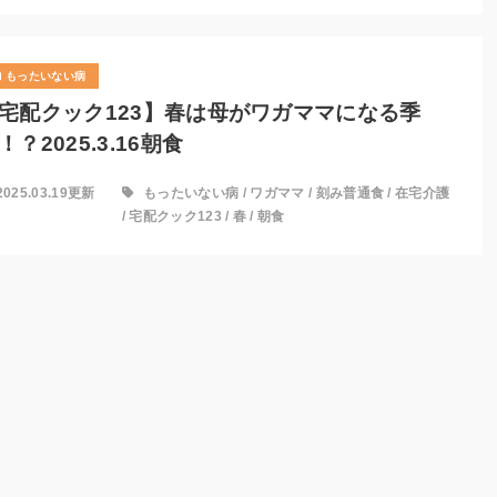
もったいない病
宅配クック123】春は母がワガママになる季
！？2025.3.16朝食
2025.03.19更新
もったいない病
/
ワガママ
/
刻み普通食
/
在宅介護
/
宅配クック123
/
春
/
朝食