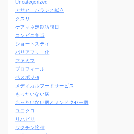
Uncategorized
アサヒ バランス献立
クスリ
ケアマネ定期訪問日
コンビニ弁当
ショートスティ
バリアフリー化
ファミマ
プロフィール
ベスポジ-e
メディカルフードサービス
もったいない病
もったいない病とメンドクセー病
ユニクロ
リハビリ
ワクチン接種