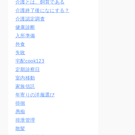
介護とは、飼育である
介護終了後になにする？
介護認定調査
健康診断
入所準備
外食
失敗
宅配cook123
定期診察日
室内移動
家族信託
年寄りの洋服選び
徘徊
愚痴
排泄管理
散髪