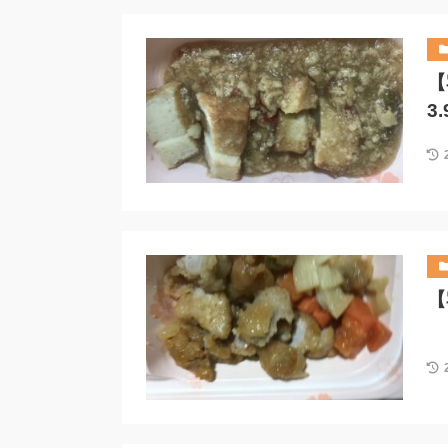
【
3
【