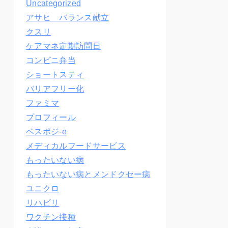
Uncategorized
アサヒ バランス献立
クスリ
ケアマネ定期訪問日
コンビニ弁当
ショートスティ
バリアフリー化
ファミマ
プロフィール
ベスポジ-e
メディカルフードサービス
もったいない病
もったいない病とメンドクセー病
ユニクロ
リハビリ
ワクチン接種