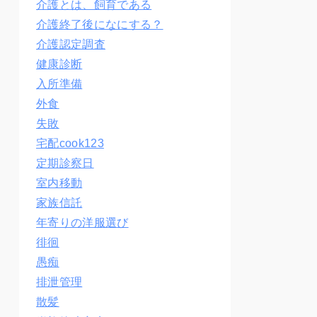
介護とは、飼育である
介護終了後になにする？
介護認定調査
健康診断
入所準備
外食
失敗
宅配cook123
定期診察日
室内移動
家族信託
年寄りの洋服選び
徘徊
愚痴
排泄管理
散髪