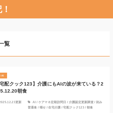
記！
一覧
AI
宅配クック123】介護にもAIの波が来ている？2
25.12.20朝食
2025.12.23更新
AI
/
ケアマネ定期訪問日
/
介護認定更新調査
/
刻み
普通食
/
咽せ
/
在宅介護
/
宅配クック123
/
朝食