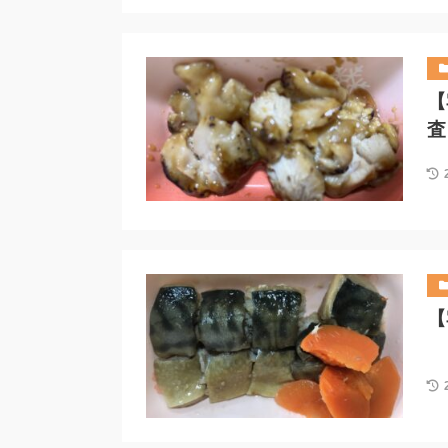
【
査
【