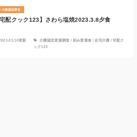
介護認定調査
宅配クック123】さわら塩焼2023.3.8夕食
2023.03.10更新
介護認定更新調査
/
刻み普通食
/
在宅介護
/
宅配ク
ック123