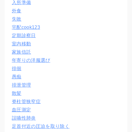
入所準備
外食
失敗
宅配cook123
定期診察日
室内移動
家族信託
年寄りの洋服選び
徘徊
愚痴
排泄管理
散髪
脊柱管狭窄症
血圧測定
誤嚥性肺炎
足首付近の圧迫を取り除く