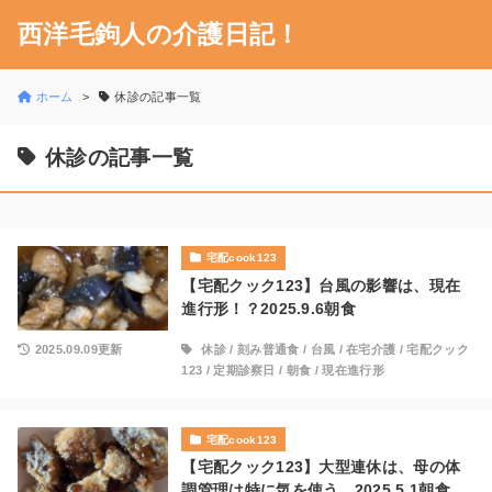
西洋毛鉤人の介護日記！
ホーム
休診の記事一覧
休診の記事一覧
宅配cook123
【宅配クック123】台風の影響は、現在
進行形！？2025.9.6朝食
2025.09.09更新
休診
/
刻み普通食
/
台風
/
在宅介護
/
宅配クック
123
/
定期診察日
/
朝食
/
現在進行形
宅配cook123
【宅配クック123】大型連休は、母の体
調管理は特に気を使う。2025.5.1朝食