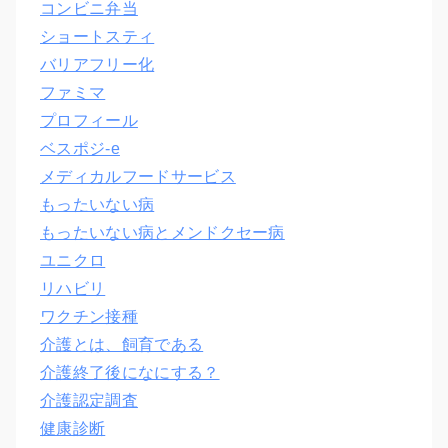
コンビニ弁当
ショートスティ
バリアフリー化
ファミマ
プロフィール
ベスポジ-e
メディカルフードサービス
もったいない病
もったいない病とメンドクセー病
ユニクロ
リハビリ
ワクチン接種
介護とは、飼育である
介護終了後になにする？
介護認定調査
健康診断