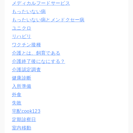
メディカルフードサービス
もったいない病
もったいない病とメンドクセー病
ユニクロ
リハビリ
ワクチン接種
介護とは、飼育である
介護終了後になにする？
介護認定調査
健康診断
入所準備
外食
失敗
宅配cook123
定期診察日
室内移動