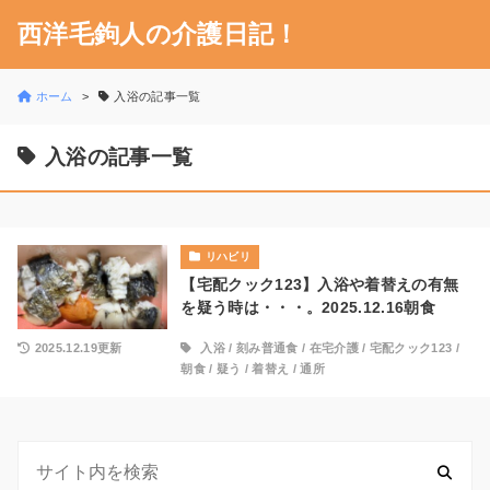
西洋毛鉤人の介護日記！
ホーム
入浴の記事一覧
入浴の記事一覧
リハビリ
【宅配クック123】入浴や着替えの有無
を疑う時は・・・。2025.12.16朝食
2025.12.19更新
入浴
/
刻み普通食
/
在宅介護
/
宅配クック123
/
朝食
/
疑う
/
着替え
/
通所