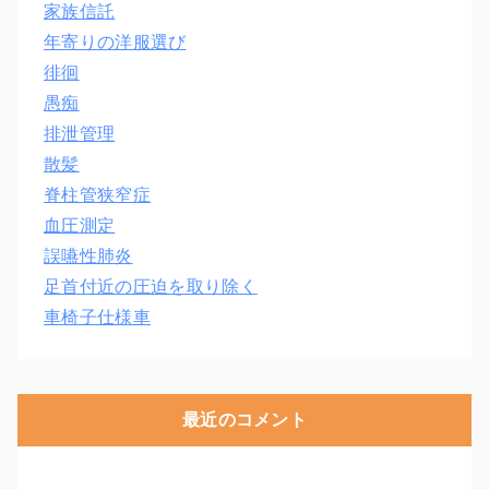
家族信託
年寄りの洋服選び
徘徊
愚痴
排泄管理
散髪
脊柱管狭窄症
血圧測定
誤嚥性肺炎
足首付近の圧迫を取り除く
車椅子仕様車
最近のコメント