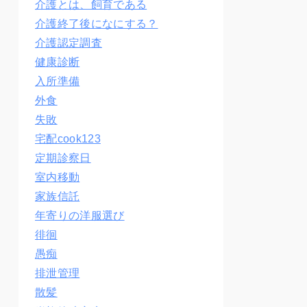
介護とは、飼育である
介護終了後になにする？
介護認定調査
健康診断
入所準備
外食
失敗
宅配cook123
定期診察日
室内移動
家族信託
年寄りの洋服選び
徘徊
愚痴
排泄管理
散髪