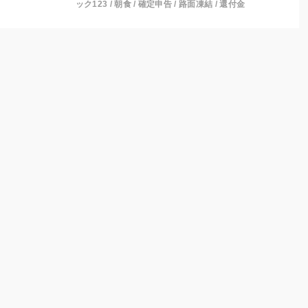
ック123
/
朝食
/
確定申告
/
路面凍結
/
還付金