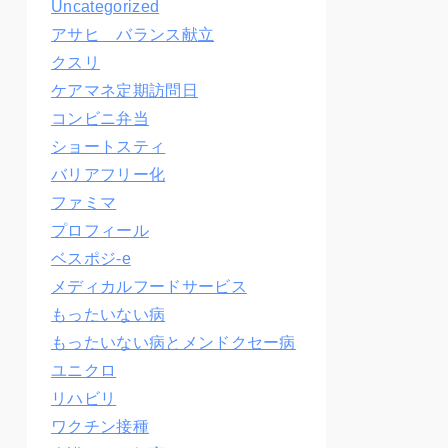
Uncategorized
アサヒ バランス献立
クスリ
ケアマネ定期訪問日
コンビニ弁当
ショートスティ
バリアフリー化
ファミマ
プロフィール
ベスポジ-e
メディカルフードサービス
もったいない病
もったいない病とメンドクセー病
ユニクロ
リハビリ
ワクチン接種