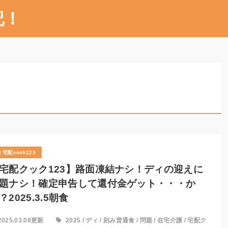
記！
宅配cook123
宅配クック123】路面凍結ナシ！ディの迎えに
題ナシ！確定申告して還付金ゲット・・・か
？2025.3.5朝食
2025.03.08更新
2025
/
ディ
/
刻み普通食
/
問題
/
在宅介護
/
宅配ク