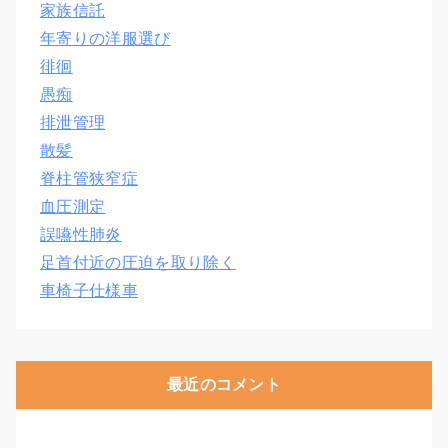
家族信託
年寄りの洋服選び
徘徊
愚痴
排泄管理
散髪
脊柱管狭窄症
血圧測定
誤嚥性肺炎
足首付近の圧迫を取り除く
車椅子仕様車
最近のコメント