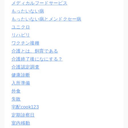
メディカルフードサービス
もったいない病
もったいない病とメンドクセー病
ユニクロ
リハビリ
ワクチン接種
介護とは、飼育である
介護終了後になにする？
介護認定調査
健康診断
入所準備
外食
失敗
宅配cook123
定期診察日
室内移動