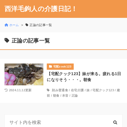
西洋毛鉤人の介護日記！
ホーム
正論の記事一覧
正論の記事一覧
宅配cook123
【宅配クック123】妹が来る。疲れる1日
になりそう・・・。朝食
2024.11.12更新
刻み普通食
/
在宅介護
/
妹
/
宅配クック123
/
建
前
/
朝食
/
本音
/
正論