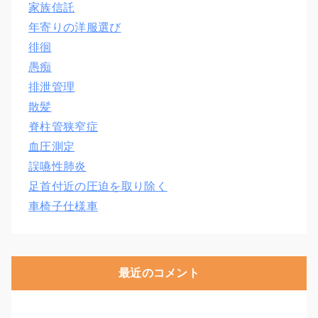
家族信託
年寄りの洋服選び
徘徊
愚痴
排泄管理
散髪
脊柱管狭窄症
血圧測定
誤嚥性肺炎
足首付近の圧迫を取り除く
車椅子仕様車
最近のコメント