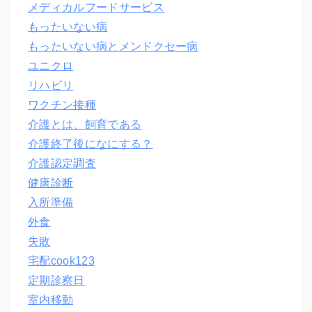
メディカルフードサービス
もったいない病
もったいない病とメンドクセー病
ユニクロ
リハビリ
ワクチン接種
介護とは、飼育である
介護終了後になにする？
介護認定調査
健康診断
入所準備
外食
失敗
宅配cook123
定期診察日
室内移動