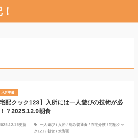
記！
入所準備
宅配クック123】入所には一人遊びの技術が必
！？2025.12.9朝食
2025.12.15更新
一人遊び
/
入所
/
刻み普通食
/
在宅介護
/
宅配クッ
ク123
/
朝食
/
水彩画