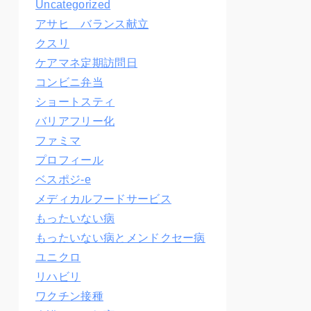
Uncategorized
アサヒ バランス献立
クスリ
ケアマネ定期訪問日
コンビニ弁当
ショートスティ
バリアフリー化
ファミマ
プロフィール
ベスポジ-e
メディカルフードサービス
もったいない病
もったいない病とメンドクセー病
ユニクロ
リハビリ
ワクチン接種