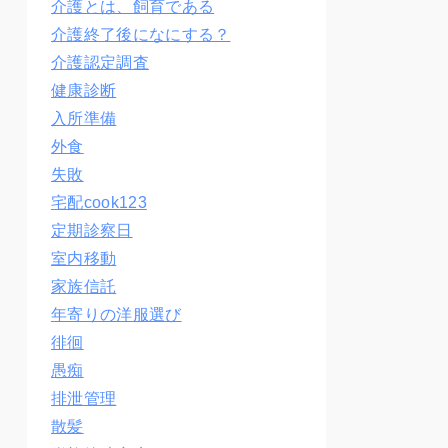
介護とは、飼育である
介護終了後になにする？
介護認定調査
健康診断
入所準備
外食
失敗
宅配cook123
定期診察日
室内移動
家族信託
年寄りの洋服選び
徘徊
愚痴
排泄管理
散髪