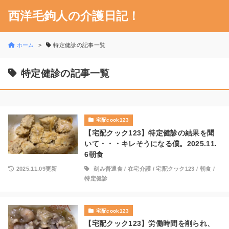
西洋毛鉤人の介護日記！
ホーム
特定健診の記事一覧
特定健診の記事一覧
宅配cook123
【宅配クック123】特定健診の結果を聞
いて・・・キレそうになる僕。2025.11.
6朝食
2025.11.09更新
刻み普通食
/
在宅介護
/
宅配クック123
/
朝食
/
特定健診
宅配cook123
【宅配クック123】労働時間を削られ、