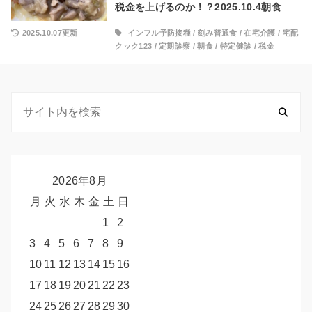
税金を上げるのか！？2025.10.4朝食
2025.10.07更新
インフル予防接種
/
刻み普通食
/
在宅介護
/
宅配
クック123
/
定期診察
/
朝食
/
特定健診
/
税金
2026年8月
月
火
水
木
金
土
日
1
2
3
4
5
6
7
8
9
10
11
12
13
14
15
16
17
18
19
20
21
22
23
24
25
26
27
28
29
30