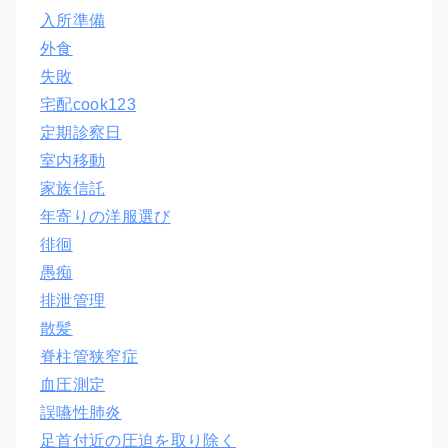
入所準備
外食
失敗
宅配cook123
定期診察日
室内移動
家族信託
年寄りの洋服選び
徘徊
愚痴
排泄管理
散髪
脊柱管狭窄症
血圧測定
誤嚥性肺炎
足首付近の圧迫を取り除く