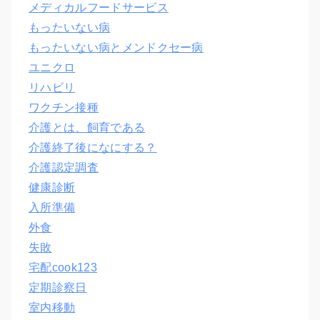
メディカルフードサービス
もったいない病
もったいない病とメンドクセー病
ユニクロ
リハビリ
ワクチン接種
介護とは、飼育である
介護終了後になにする？
介護認定調査
健康診断
入所準備
外食
失敗
宅配cook123
定期診察日
室内移動