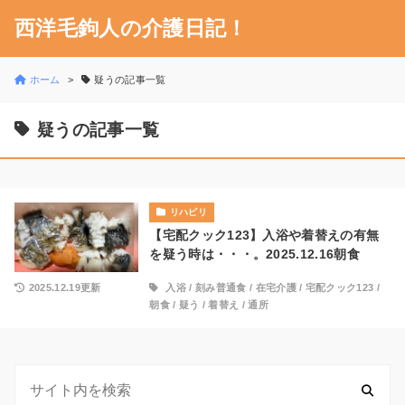
西洋毛鉤人の介護日記！
ホーム
疑うの記事一覧
疑うの記事一覧
リハビリ
【宅配クック123】入浴や着替えの有無
を疑う時は・・・。2025.12.16朝食
2025.12.19更新
入浴
/
刻み普通食
/
在宅介護
/
宅配クック123
/
朝食
/
疑う
/
着替え
/
通所