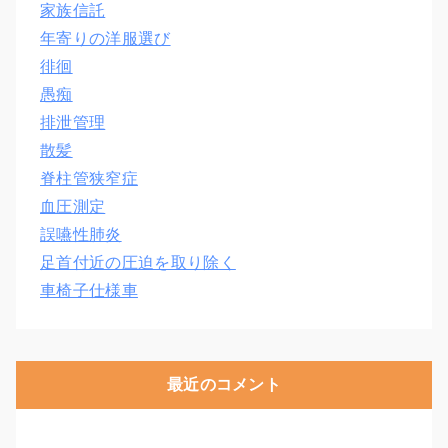
家族信託
年寄りの洋服選び
徘徊
愚痴
排泄管理
散髪
脊柱管狭窄症
血圧測定
誤嚥性肺炎
足首付近の圧迫を取り除く
車椅子仕様車
最近のコメント