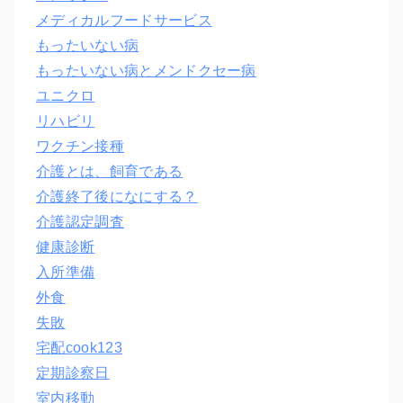
メディカルフードサービス
もったいない病
もったいない病とメンドクセー病
ユニクロ
リハビリ
ワクチン接種
介護とは、飼育である
介護終了後になにする？
介護認定調査
健康診断
入所準備
外食
失敗
宅配cook123
定期診察日
室内移動