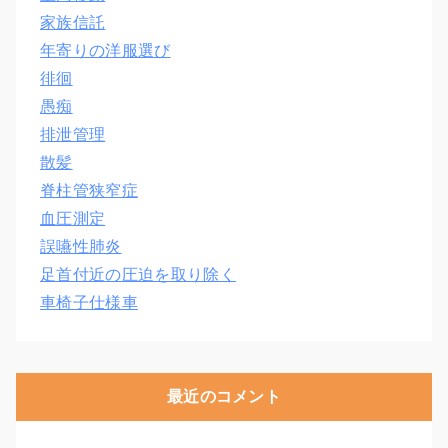
家族信託
年寄りの洋服選び
徘徊
愚痴
排泄管理
散髪
脊柱管狭窄症
血圧測定
誤嚥性肺炎
足首付近の圧迫を取り除く
車椅子仕様車
最近のコメント