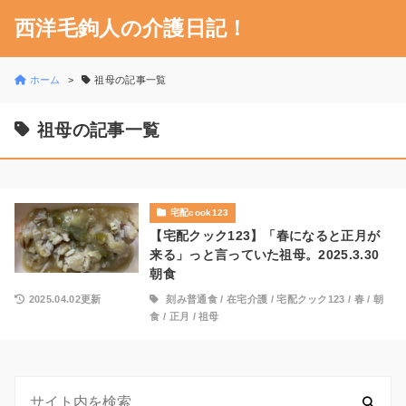
西洋毛鉤人の介護日記！
ホーム
祖母の記事一覧
祖母の記事一覧
宅配cook123
【宅配クック123】「春になると正月が
来る」っと言っていた祖母。2025.3.30
朝食
2025.04.02更新
刻み普通食
/
在宅介護
/
宅配クック123
/
春
/
朝
食
/
正月
/
祖母