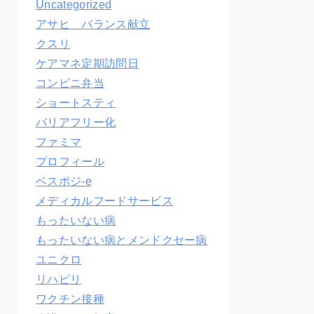
Uncategorized
アサヒ バランス献立
クスリ
ケアマネ定期訪問日
コンビニ弁当
ショートスティ
バリアフリー化
ファミマ
プロフィール
ベスポジ-e
メディカルフードサービス
もったいない病
もったいない病とメンドクセー病
ユニクロ
リハビリ
ワクチン接種