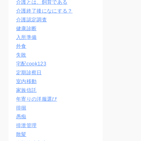
介護とは、飼育である
介護終了後になにする？
介護認定調査
健康診断
入所準備
外食
失敗
宅配cook123
定期診察日
室内移動
家族信託
年寄りの洋服選び
徘徊
愚痴
排泄管理
散髪