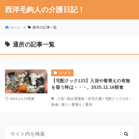
西洋毛鉤人の介護日記！
ホーム
通所の記事一覧
通所の記事一覧
リハビリ
【宅配クック123】入浴や着替えの有無
を疑う時は・・・。2025.12.16朝食
2025.12.19更新
入浴
/
刻み普通食
/
在宅介護
/
宅配クック123
/
朝食
/
疑う
/
着替え
/
通所