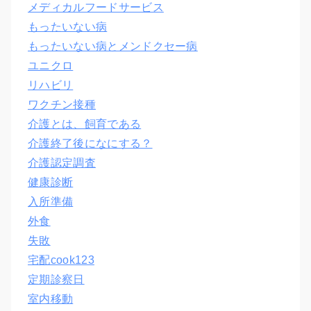
メディカルフードサービス
もったいない病
もったいない病とメンドクセー病
ユニクロ
リハビリ
ワクチン接種
介護とは、飼育である
介護終了後になにする？
介護認定調査
健康診断
入所準備
外食
失敗
宅配cook123
定期診察日
室内移動