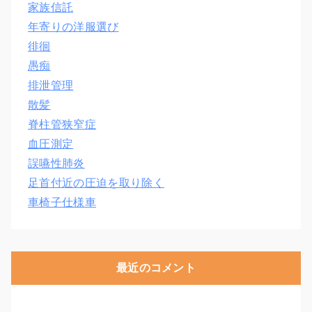
家族信託
年寄りの洋服選び
徘徊
愚痴
排泄管理
散髪
脊柱管狭窄症
血圧測定
誤嚥性肺炎
足首付近の圧迫を取り除く
車椅子仕様車
最近のコメント