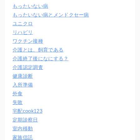
もったいない病
もったいない病とメンドクセー病
ユニクロ
リハビリ
ワクチン接種
介護とは、飼育である
介護終了後になにする？
介護認定調査
健康診断
入所準備
外食
失敗
宅配cook123
定期診察日
室内移動
家族信託