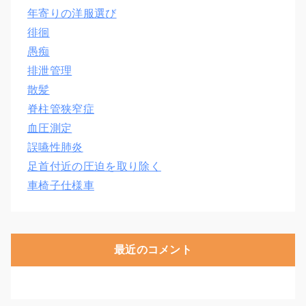
年寄りの洋服選び
徘徊
愚痴
排泄管理
散髪
脊柱管狭窄症
血圧測定
誤嚥性肺炎
足首付近の圧迫を取り除く
車椅子仕様車
最近のコメント