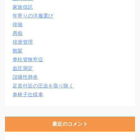
家族信託
年寄りの洋服選び
徘徊
愚痴
排泄管理
散髪
脊柱管狭窄症
血圧測定
誤嚥性肺炎
足首付近の圧迫を取り除く
車椅子仕様車
最近のコメント