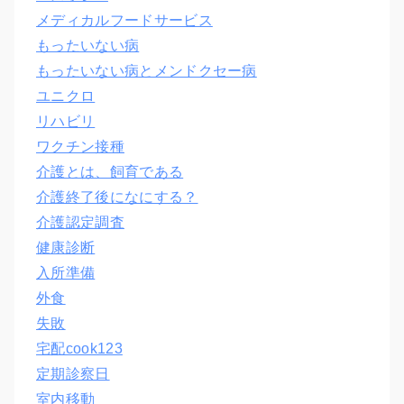
メディカルフードサービス
もったいない病
もったいない病とメンドクセー病
ユニクロ
リハビリ
ワクチン接種
介護とは、飼育である
介護終了後になにする？
介護認定調査
健康診断
入所準備
外食
失敗
宅配cook123
定期診察日
室内移動