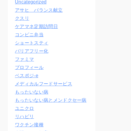
Uncategorized
アサヒ バランス献立
クスリ
ケアマネ定期訪問日
コンビニ弁当
ショートスティ
バリアフリー化
ファミマ
プロフィール
ベスポジ-e
メディカルフードサービス
もったいない病
もったいない病とメンドクセー病
ユニクロ
リハビリ
ワクチン接種